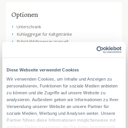
Optionen
Unterschrank
Kühlaggregat für Kaltgetränke
Rührstäblidispenser manuell
Integrierter Geldwechsler
Bargeldloses Zahlungssystem
Kaltschaltung
Diese Webseite verwendet Cookies
Wassertank autonom
Wasserfilter
Wir verwenden Cookies, um Inhalte und Anzeigen zu
personalisieren, Funktionen für soziale Medien anbieten
300 Rührstäbli
zu können und die Zugriffe auf unsere Website zu
analysieren. Außerdem geben wir Informationen zu Ihrer
Verwendung unserer Website an unsere Partner für
soziale Medien, Werbung und Analysen weiter. Unsere
LEOMAT_Aktionsflyer_werksrevidiert_H-Deluxe_2023-
Partner führen diese Informationen möglicherweise mit
02-06 (PDF, 964 kB)
weiteren Daten zusammen, die Sie ihnen bereitgestellt