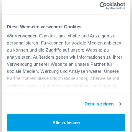
Verbandsschwingertag – Kaffeemaschine für Silvan
Wetter Als regional verankertes Unternehmen ist es
uns ein […]
Diese Webseite verwendet Cookies
Wir verwenden Cookies, um Inhalte und Anzeigen zu
personalisieren, Funktionen für soziale Medien anbieten
zu können und die Zugriffe auf unsere Website zu
analysieren. Außerdem geben wir Informationen zu Ihrer
Verwendung unserer Website an unsere Partner für
soziale Medien, Werbung und Analysen weiter. Unsere
Partner führen diese Informationen möglicherweise mit
weiteren Daten zusammen, die Sie ihnen bereitgestellt
Aktuelle Preisentwicklung: Kaffee und Kakao
haben oder die sie im Rahmen Ihrer Nutzung der Dienste
im Mai 2025
gesammelt haben.
Details zeigen
26.05.
2025
Die Rohstoffmärkte für Kaffee und Kakao bleiben
auch Ende Mai 2025 volatil. Während Kaffee weiterhin
Alle zulassen
auf hohem Niveau […]