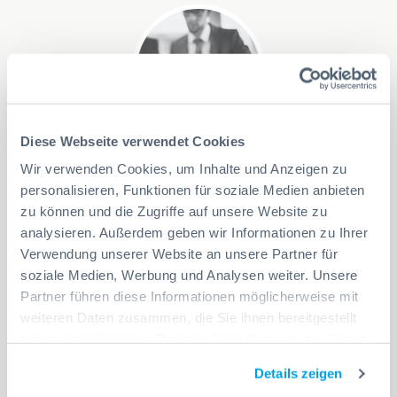
Diese Webseite verwendet Cookies
Rundumservice
Wir verwenden Cookies, um Inhalte und Anzeigen zu
personalisieren, Funktionen für soziale Medien anbieten
Wir stellen die Geräte
kostenlos
auf, übernehmen die
zu können und die Zugriffe auf unsere Website zu
Pflege, die Wartung und füllen die Automaten
analysieren. Außerdem geben wir Informationen zu Ihrer
regelmässig
auf. Wir sprechen mit Ihnen individuell ab,
welche dieser
Service-Leistungen
Sie beanspruchen
Verwendung unserer Website an unsere Partner für
wollen.
soziale Medien, Werbung und Analysen weiter. Unsere
Partner führen diese Informationen möglicherweise mit
weiteren Daten zusammen, die Sie ihnen bereitgestellt
MEHR ERFAHREN
haben oder die sie im Rahmen Ihrer Nutzung der Dienste
gesammelt haben.
Details zeigen