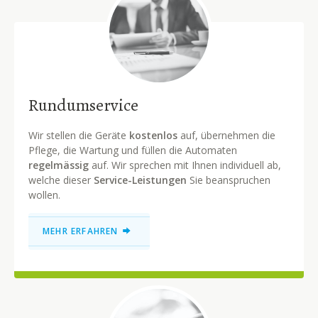
Walter Stirnemann
Daniel Buechel
Petar Kalabic
GEBIETSLEITER ZH, SH, SZ UND AG
GEBIETSLEITER
GEBIETSLEITER
071 844 80 50
071 844 80 50
071 844 80 50
walter.stirnemann@leomat.ch
petar.kalabic@leomat.ch
info@leomat.ch
Rundumservice
Wir stellen die Geräte
kostenlos
auf, übernehmen die
Pflege, die Wartung und füllen die Automaten
regelmässig
auf. Wir sprechen mit Ihnen individuell ab,
welche dieser
Service-Leistungen
Sie beanspruchen
wollen.
MEHR ERFAHREN