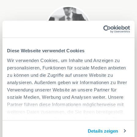
Diese Webseite verwendet Cookies
Rundumservice
Wir verwenden Cookies, um Inhalte und Anzeigen zu
personalisieren, Funktionen für soziale Medien anbieten
Wir stellen die Geräte
kostenlos
auf, übernehmen die
zu können und die Zugriffe auf unsere Website zu
Pflege, die Wartung und füllen die Automaten
analysieren. Außerdem geben wir Informationen zu Ihrer
regelmässig
auf. Wir sprechen mit Ihnen individuell ab,
Verwendung unserer Website an unsere Partner für
welche dieser
Service-Leistungen
Sie beanspruchen
soziale Medien, Werbung und Analysen weiter. Unsere
wollen.
Partner führen diese Informationen möglicherweise mit
weiteren Daten zusammen, die Sie ihnen bereitgestellt
MEHR ERFAHREN
haben oder die sie im Rahmen Ihrer Nutzung der Dienste
gesammelt haben.
Details zeigen