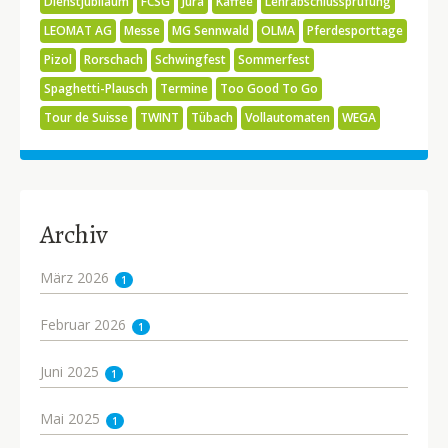
Dienstjubiläum
FCSG
Jura
Kaffee
Lehrabschlussprüfung
LEOMAT AG
Messe
MG Sennwald
OLMA
Pferdesporttage
Pizol
Rorschach
Schwingfest
Sommerfest
Spaghetti-Plausch
Termine
Too Good To Go
Tour de Suisse
TWINT
Tübach
Vollautomaten
WEGA
Archiv
März 2026
1
Februar 2026
1
Juni 2025
1
Mai 2025
1