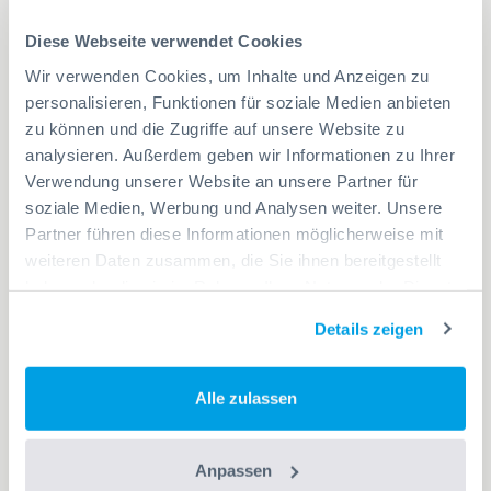
April 2020
1
Diese Webseite verwendet Cookies
März 2020
4
Wir verwenden Cookies, um Inhalte und Anzeigen zu
personalisieren, Funktionen für soziale Medien anbieten
November 2019
2
zu können und die Zugriffe auf unsere Website zu
analysieren. Außerdem geben wir Informationen zu Ihrer
September 2019
1
Verwendung unserer Website an unsere Partner für
soziale Medien, Werbung und Analysen weiter. Unsere
August 2019
3
Partner führen diese Informationen möglicherweise mit
weiteren Daten zusammen, die Sie ihnen bereitgestellt
Juni 2019
2
haben oder die sie im Rahmen Ihrer Nutzung der Dienste
gesammelt haben.
April 2019
Details zeigen
1
März 2019
1
Alle zulassen
Dezember 2018
2
Anpassen
Juli 2018
2