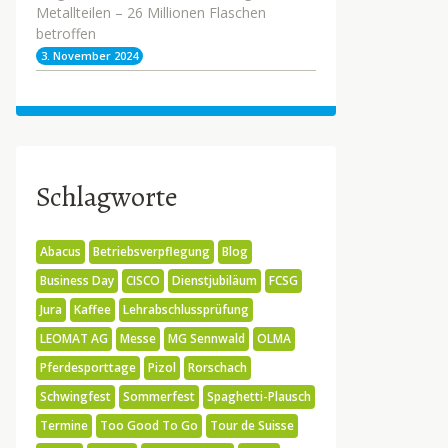
Metallteilen – 26 Millionen Flaschen
betroffen
3. November 2024
Schlagworte
Abacus
Betriebsverpflegung
Blog
Business Day
CISCO
Dienstjubiläum
FCSG
Jura
Kaffee
Lehrabschlussprüfung
LEOMAT AG
Messe
MG Sennwald
OLMA
Pferdesporttage
Pizol
Rorschach
Schwingfest
Sommerfest
Spaghetti-Plausch
Termine
Too Good To Go
Tour de Suisse